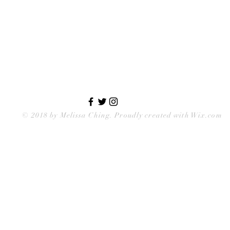
© 2018 by
Melissa Ching
. Proudly created with Wix.com