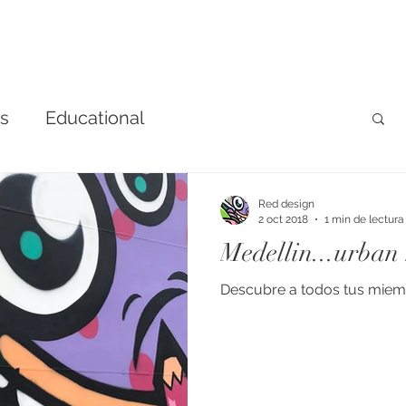
ns
Educational
Red design
2 oct 2018
1 min de lectura
Medellin...urban 
Descubre a todos tus miemb