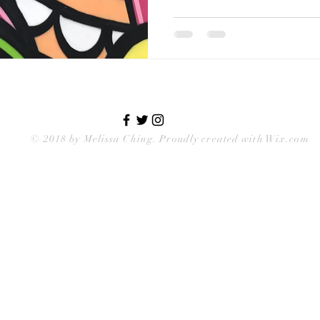
© 2018 by
Melissa Ching
. Proudly created with Wix.com